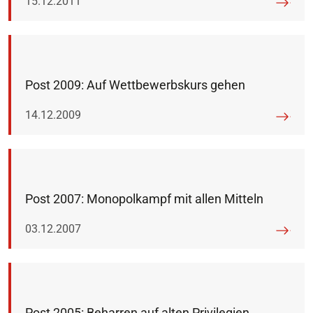
Veröffentlicht am:
15.12.2011
Post 2009: Auf Wettbewerbskurs gehen
Veröffentlicht am:
14.12.2009
Post 2007: Monopolkampf mit allen Mitteln
Veröffentlicht am:
03.12.2007
Post 2005: Beharren auf alten Privilegien