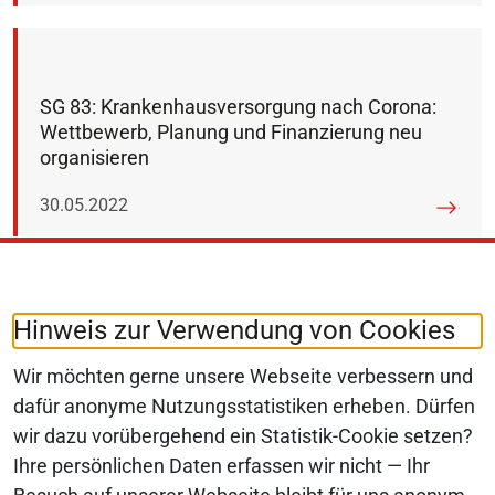
SG 83: Krankenhausversorgung nach Corona:
Wettbewerb, Planung und Finanzierung neu
organisieren
Veröffentlicht am:
30.05.2022
Hinweis zur Verwendung von Cookies
SG 82: Empfehlungen für einen effektiven und
effizienten Digital Markets Act
Wir möchten gerne unsere Webseite verbessern und
dafür anonyme Nutzungsstatistiken erheben. Dürfen
Veröffentlicht am:
05.10.2021
wir dazu vorübergehend ein Statistik-Cookie setzen?
Ihre persönlichen Daten erfassen wir nicht — Ihr