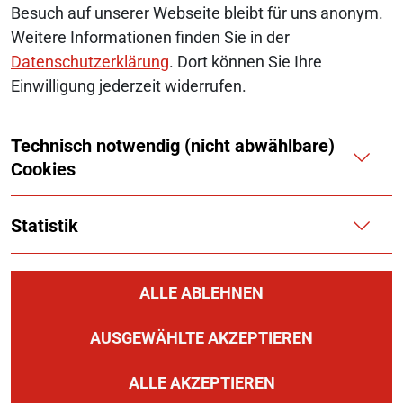
SERVICE-NAVIGATION FUSSBEREI
Besuch auf unserer Webseite bleibt für uns anonym.
SITEMAP
Weitere Informationen finden Sie in der
ERKLÄRUNG ZUR BARRIEREFREIHEIT
Datenschutzerklärung
. Dort können Sie Ihre
Einwilligung jederzeit widerrufen.
BARRIERE MELDEN
Technisch notwendig (nicht abwählbare)
IMPRESSUM
Cookies
KONTAKT
Statistik
DATENSCHUTZ
COOKIES
ALLE ABLEHNEN
AUSGEWÄHLTE AKZEPTIEREN
ALLE AKZEPTIEREN