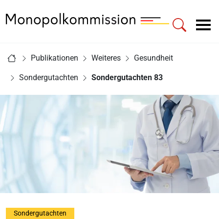
Zur Startseite - Monopolkommission
Hauptnavigation
Sie sind hier:
Publikationen
Weiteres
Gesundheit
Startseite
Sondergutachten
Sondergutachten 83
Sondergutachten