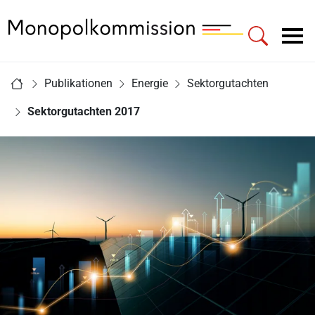
Zur Startseite - Monopolkommission
Hauptnavigation
Sie sind hier:
Publikationen
Energie
Sektorgutachten
Startseite
Sektorgutachten 2017