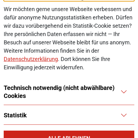
Wir möchten gerne unsere Webseite verbessern und
dafür anonyme Nutzungsstatistiken erheben. Dürfen
wir dazu vorübergehend ein Statistik-Cookie setzen?
© 2026 Monopolkommission
Ihre persönlichen Daten erfassen wir nicht — Ihr
SERVICE-NAVIGATION FUSSBEREI
Besuch auf unserer Webseite bleibt für uns anonym.
SITEMAP
Weitere Informationen finden Sie in der
ERKLÄRUNG ZUR BARRIEREFREIHEIT
Datenschutzerklärung
. Dort können Sie Ihre
Einwilligung jederzeit widerrufen.
BARRIERE MELDEN
Technisch notwendig (nicht abwählbare)
IMPRESSUM
Cookies
KONTAKT
Statistik
DATENSCHUTZ
COOKIES