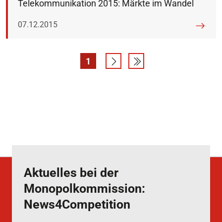
Telekommunikation 2015: Märkte im Wandel
Veröffentlicht am:
07.12.2015
1
Seite
Eine Seite vor
Letzte Suchergebniss
Aktuelles bei der
Monopolkommission:
News4Competition