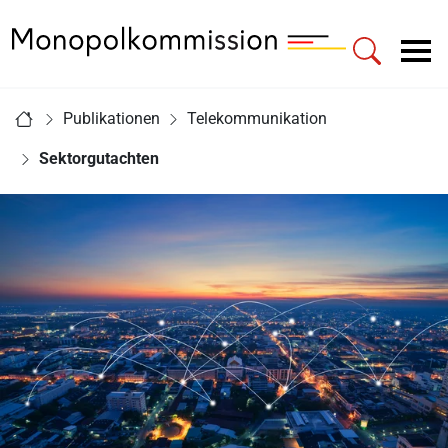
Zur Startseite - Monopolkommission
Hauptnavigation
Sie sind hier:
Publikationen
Telekommunikation
Startseite
Sektorgutachten