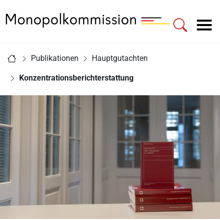
Zur Startseite - Monopolkommission
Hauptnavigation
Sie sind hier:
Publikationen
Hauptgutachten
Startseite
Konzentrationsberichterstattung