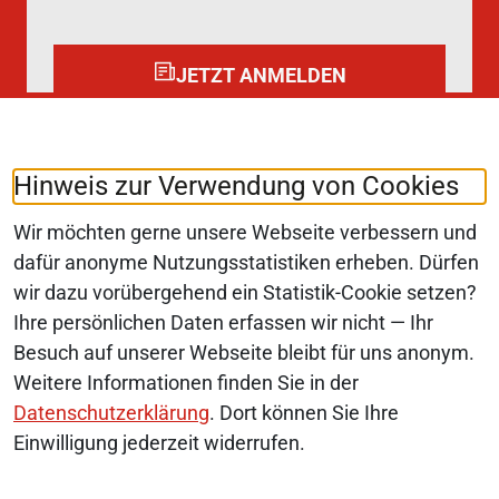
JETZT ANMELDEN
Folgen Sie uns auf:
LinkedIn
Hinweis zur Verwendung von Cookies
Wir möchten gerne unsere Webseite verbessern und
dafür anonyme Nutzungsstatistiken erheben. Dürfen
wir dazu vorübergehend ein Statistik-Cookie setzen?
© 2026 Monopolkommission
Ihre persönlichen Daten erfassen wir nicht — Ihr
SERVICE-NAVIGATION FUSSBEREI
Besuch auf unserer Webseite bleibt für uns anonym.
SITEMAP
Weitere Informationen finden Sie in der
ERKLÄRUNG ZUR BARRIEREFREIHEIT
Datenschutzerklärung
. Dort können Sie Ihre
Einwilligung jederzeit widerrufen.
BARRIERE MELDEN