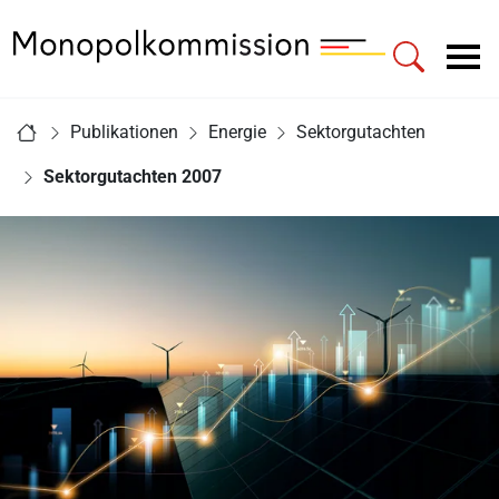
Zur Startseite - Monopolkommission
Hauptnavigation
Sie sind hier:
Publikationen
Energie
Sektorgutachten
Startseite
Sektorgutachten 2007