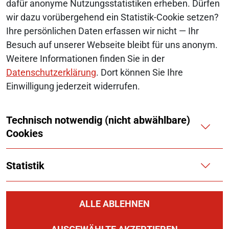
dafür anonyme Nutzungsstatistiken erheben. Dürfen
wir dazu vorübergehend ein Statistik-Cookie setzen?
© 2026 Monopolkommission
Ihre persönlichen Daten erfassen wir nicht — Ihr
SERVICE-NAVIGATION FUSSBEREI
Besuch auf unserer Webseite bleibt für uns anonym.
SITEMAP
Weitere Informationen finden Sie in der
ERKLÄRUNG ZUR BARRIEREFREIHEIT
Datenschutzerklärung
. Dort können Sie Ihre
Einwilligung jederzeit widerrufen.
BARRIERE MELDEN
Technisch notwendig (nicht abwählbare)
IMPRESSUM
Cookies
KONTAKT
Statistik
DATENSCHUTZ
COOKIES
ALLE ABLEHNEN