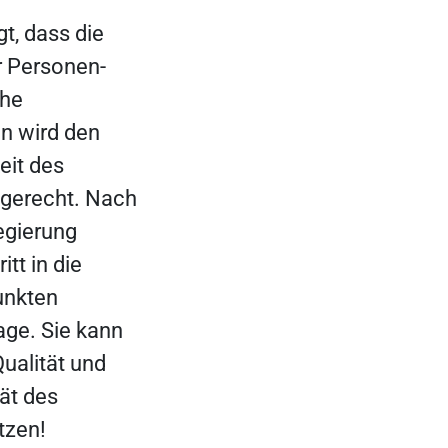
t, dass die
r Personen-
che
n wird den
eit des
 gerecht. Nach
egierung
tt in die
Punkten
age. Sie kann
ualität und
tät des
tzen!