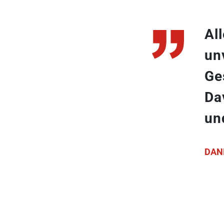
Al
un
Ge
Da
un
DAN