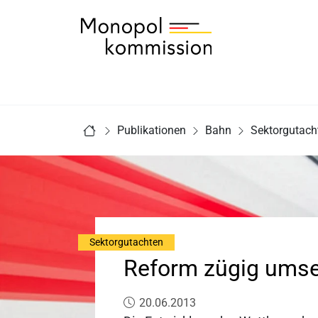
Zur Startseite - Monopolkommission
Sie sind hier:
Publikationen
Bahn
Sektorgutach
Startseite
Sektorgutachten
Reform zügig umse
Veröffentlicht am:
20.06.2013