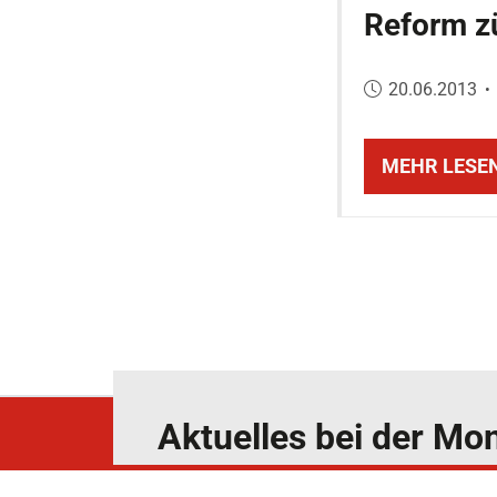
Reform z
Veröffentlicht
20.06.2013
•
MEHR LESE
Aktuelles bei der M
News4Competition