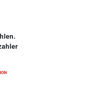
hlen.
zahler
ION