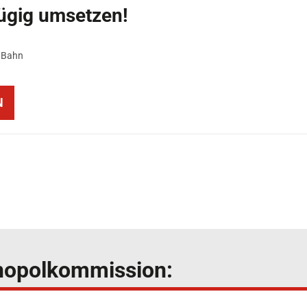
ügig umsetzen!
 am:
Bahn
N
onopolkommission: