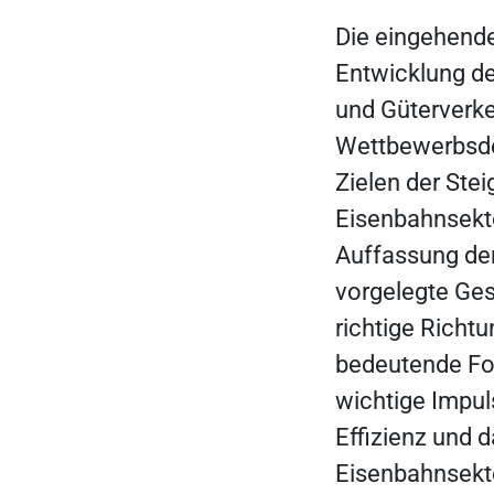
Die eingehende
Entwicklung d
und Güterverke
Wettbewerbsde
Zielen der Ste
Eisenbahnsekto
Auffassung de
vorgelegte Ges
richtige Richtu
bedeutende For
wichtige Impul
Effizienz und d
Eisenbahnsekto