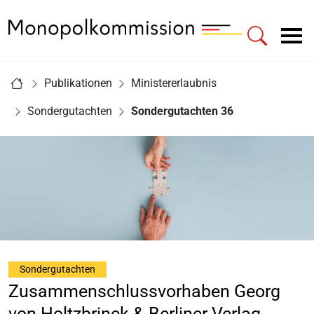
Zur Startseite - Monopolkommission
Hauptnavigation
Sie sind hier:
Publikationen
Ministererlaubnis
Startseite
Sondergutachten
Sondergutachten 36
Sondergutachten
Zusammenschlussvorhaben Georg
von Holtzbrinck & Berliner Verlag