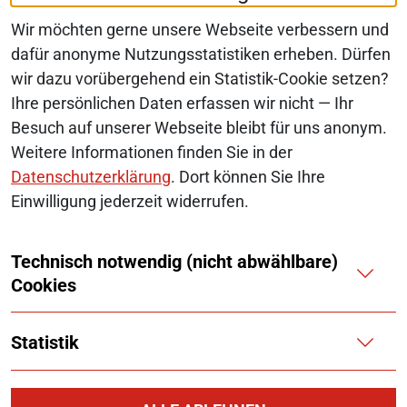
Wir möchten gerne unsere Webseite verbessern und
dafür anonyme Nutzungsstatistiken erheben. Dürfen
wir dazu vorübergehend ein Statistik-Cookie setzen?
© 2026 Monopolkommission
Ihre persönlichen Daten erfassen wir nicht — Ihr
SERVICE-NAVIGATION FUSSBEREI
Besuch auf unserer Webseite bleibt für uns anonym.
SITEMAP
Weitere Informationen finden Sie in der
ERKLÄRUNG ZUR BARRIEREFREIHEIT
Datenschutzerklärung
. Dort können Sie Ihre
Einwilligung jederzeit widerrufen.
BARRIERE MELDEN
Technisch notwendig (nicht abwählbare)
IMPRESSUM
Cookies
KONTAKT
Statistik
DATENSCHUTZ
COOKIES