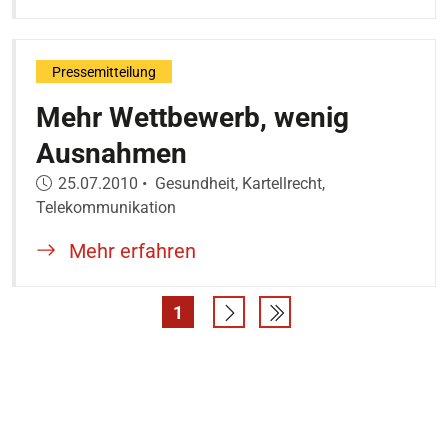
Pressemitteilung
Mehr Wettbewerb, wenig
Ausnahmen
Veröffentlicht am:
25.07.2010
•
Gesundheit, Kartellrecht,
Telekommunikation
Mehr erfahren
1
Seite
Eine Seite vor
Letzte Suchergebniss