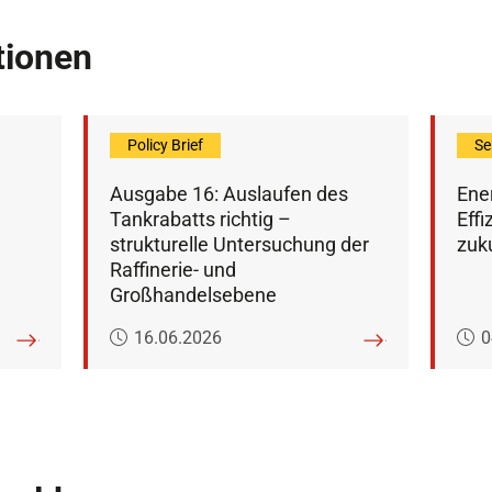
tionen
Policy Brief
Se
Ausgabe 16: Auslaufen des
Ene
Tankrabatts richtig –
Effi
strukturelle Untersuchung der
zuk
Raffinerie- und
Großhandelsebene
Veröffentlicht am:
V
16.06.2026
0