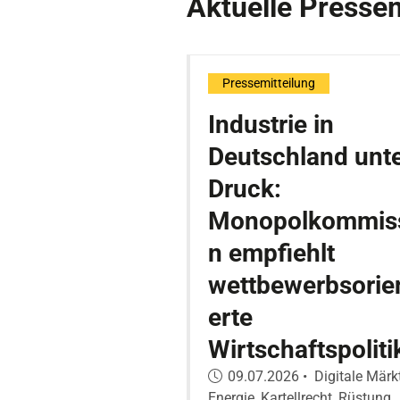
Aktuelle Press
Pressemitteilung
Industrie in
Deutschland unt
Druck:
Monopolkommis
n empfiehlt
wettbewerbsorien
erte
Wirtschaftspoliti
Veröffentlicht am:
09.07.2026
•
Digitale Märkt
Energie, Kartellrecht, Rüstung