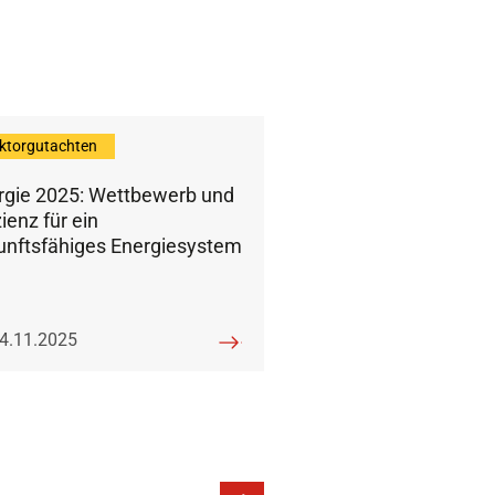
ktorgutachten
rgie 2025: Wettbewerb und
zienz für ein
unftsfähiges Energiesystem
eröffentlicht am:
4.11.2025