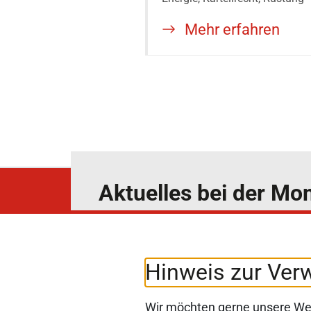
Mehr erfahren
Aktuelles bei der M
News4Competition
Abonnieren Sie unseren Newslet
Hinweis zur Ver
Wir möchten gerne unsere Web