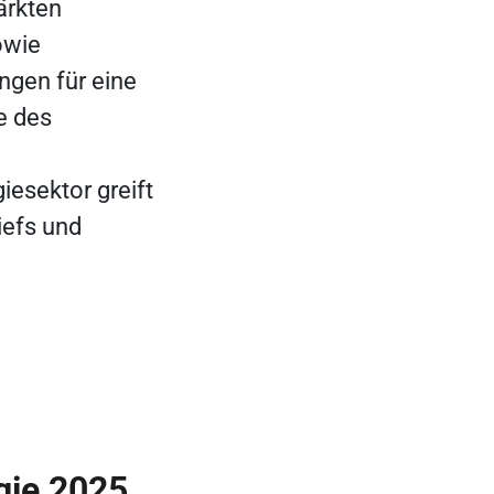
ärkten
owie
gen für eine
e des
iesektor greift
iefs und
gie 2025