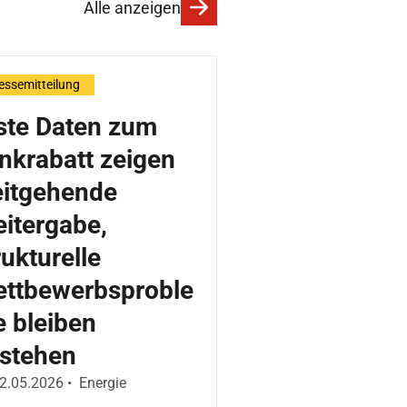
Alle anzeigen
essemitteilung
ste Daten zum
nkrabatt zeigen
itgehende
itergabe,
rukturelle
ttbewerbsproble
 bleiben
stehen
eröffentlicht am:
2.05.2026
•
Energie