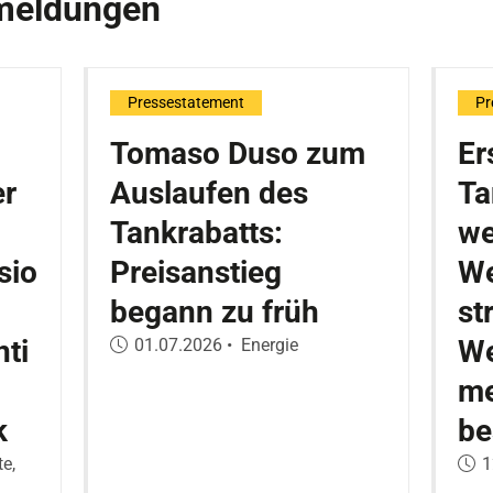
emeldungen
Pressestatement
Pr
Tomaso Duso zum
Er
er
Auslaufen des
Ta
Tankrabatts:
we
sio
Preisanstieg
We
begann zu früh
st
ti
Veröffentlicht am:
We
01.07.2026
•
Energie
me
k
be
V
e,
1