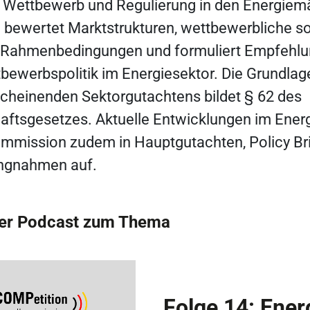
h Wettbewerb und Regulierung in den Energiem
e bewertet Marktstrukturen, wettbewerbliche s
e Rahmenbedingungen und formuliert Empfehlun
ewerbspolitik im Energiesektor. Die Grundlag
cheinenden Sektorgutachtens bildet § 62 des
aftsgesetzes. Aktuelle Entwicklungen im Energ
mmission zudem in Hauptgutachten, Policy Br
ungnahmen auf.
ler Podcast zum Thema
Folge 14: Ener