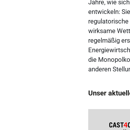
Jahre, wie sic
entwickeln: Si
regulatorisch
wirksame Wettb
regelmäßig ers
Energiewirtsch
die Monopolko
anderen Stell
Unser aktuel