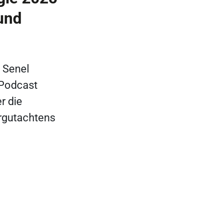
und
 Senel
 Podcast
r die
rgutachtens