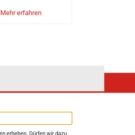
Mehr erfahren
Präferenzen aus.
en erheben. Dürfen wir dazu