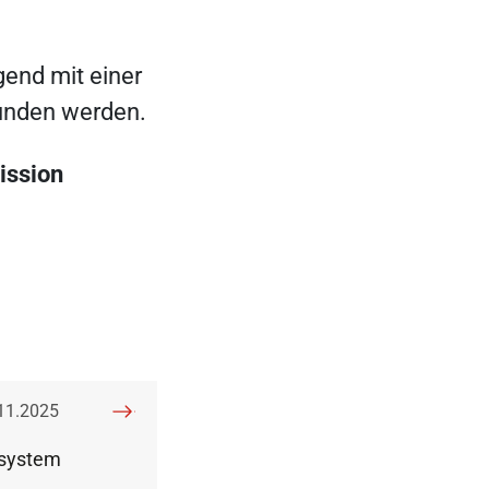
end mit einer
bunden werden.
ission
öffentlicht am:
11.2025
esystem