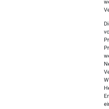
we
Ve
D
vo
Pr
Pr
we
Ne
Ve
Wä
He
Er
ei