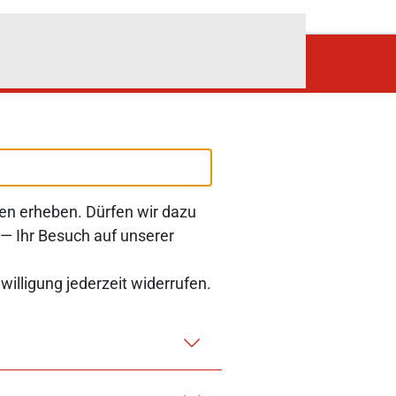
Präferenzen aus.
en erheben. Dürfen wir dazu
Folgen Sie uns auf:
LinkedIn
 — Ihr Besuch auf unserer
nwilligung jederzeit widerrufen.
EICH
EIHEIT
BARRIERE MELDEN
IMPRESSUM
KONTAKT
DATENSCHUTZ
COOKIES