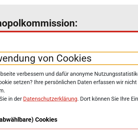
onopolkommission:
ter und wählen Sie Ihre individuellen Themen-
wendung von Cookies
seite verbessern und dafür anonyme Nutzungsstatistik
ookie setzen? Ihre persönlichen Daten erfassen wir nicht
ym.
Sie in der
Datenschutzerklärung
. Dort können Sie Ihre Ei
SERVICE-NAVIGATION FUSSBER
SITEMAP
ERKLÄRUNG ZUR BARRIEREFR
 abwählbare) Cookies