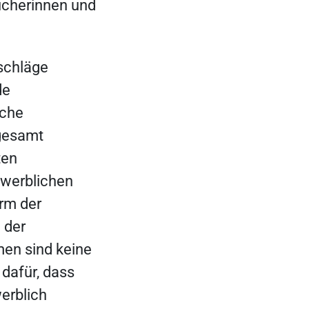
ucherinnen und
schläge
de
sche
sgesamt
ten
ewerblichen
rm der
 der
men sind keine
dafür, dass
erblich