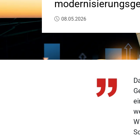
modernisierungsge
Veröffentlicht am:
08.05.2026
D
G
ei
we
W
So