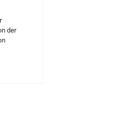
r
n der
on