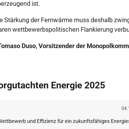
erzeugend ist.
e Stärkung der Fernwärme muss deshalb zwing
aren wettbewerbspolitischen Flankierung ver
 Tomaso Duso, Vorsitzender der Monopolkomm
rgutachten Energie 2025
Ver
04.
Wettbewerb und Effizienz für ein zukunftsfähiges Energi