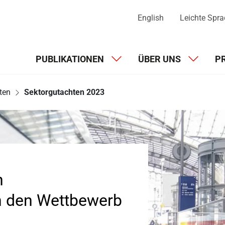
English
Leichte Spr
PUBLIKATIONEN
ÜBER UNS
P
ten
Sektorgutachten 2023
h
n den Wettbewerb