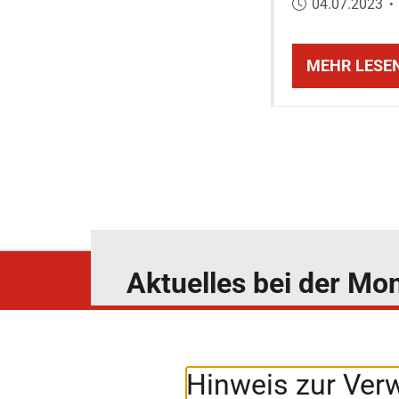
Veröffentlicht
04.07.2023
•
MEHR LESE
Aktuelles bei der M
News4Competition
Abonnieren Sie unseren Newslet
Hinweis zur Ver