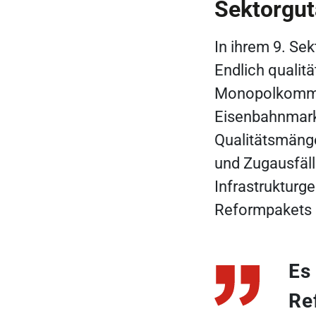
Sektorgu
In ihrem 9. Se
Endlich qualit
Monopolkommis
Eisenbahnmarkt
Qualitätsmänge
und Zugausfäll
Infrastrukturg
Reformpakets 
Es
Re