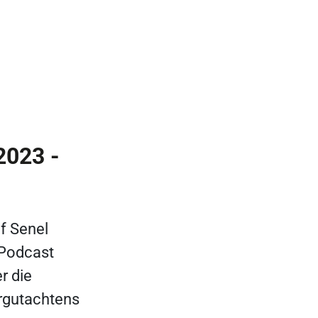
2023 -
if Senel
 Podcast
r die
rgutachtens