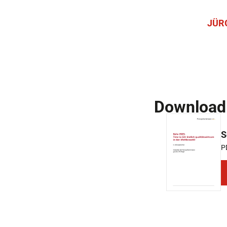
JÜR
Download
S
PD