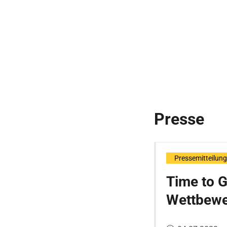
Presse
Pressemitteilung
Time to G
Wettbewe