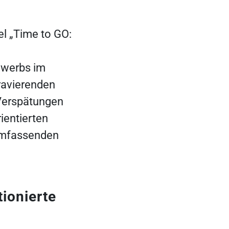
el „Time to GO:
ewerbs im
ravierenden
 Verspätungen
ientierten
 umfassenden
ionierte