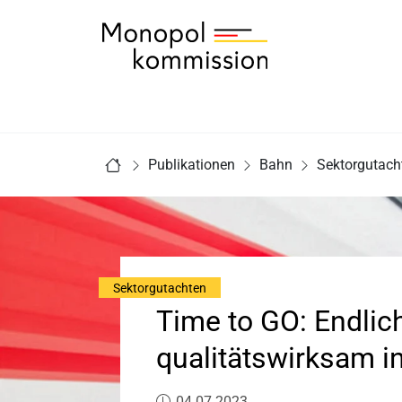
Zur Startseite - Monopolkommission
Sie sind hier:
Publikationen
Bahn
Sektorgutach
Startseite
Sektorgutachten
Time to GO: Endlic
qualitätswirksam i
Veröffentlicht am:
04.07.2023