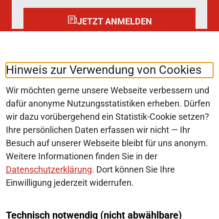
JETZT ANMELDEN
Folgen Sie uns auf:
LinkedIn
Hinweis zur Verwendung von Cookies
Wir möchten gerne unsere Webseite verbessern und
dafür anonyme Nutzungsstatistiken erheben. Dürfen
wir dazu vorübergehend ein Statistik-Cookie setzen?
© 2026 Monopolkommission
Ihre persönlichen Daten erfassen wir nicht — Ihr
SERVICE-NAVIGATION FUSSBEREI
Besuch auf unserer Webseite bleibt für uns anonym.
SITEMAP
Weitere Informationen finden Sie in der
ERKLÄRUNG ZUR BARRIEREFREIHEIT
Datenschutzerklärung
. Dort können Sie Ihre
Einwilligung jederzeit widerrufen.
BARRIERE MELDEN
Technisch notwendig (nicht abwählbare)
IMPRESSUM