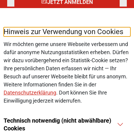
JETZT ANMELDEN
Folgen Sie uns auf:
LinkedIn
Hinweis zur Verwendung von Cookies
Wir möchten gerne unsere Webseite verbessern und
dafür anonyme Nutzungsstatistiken erheben. Dürfen
wir dazu vorübergehend ein Statistik-Cookie setzen?
© 2026 Monopolkommission
Ihre persönlichen Daten erfassen wir nicht — Ihr
SERVICE-NAVIGATION FUSSBEREI
Besuch auf unserer Webseite bleibt für uns anonym.
SITEMAP
Weitere Informationen finden Sie in der
ERKLÄRUNG ZUR BARRIEREFREIHEIT
Datenschutzerklärung
. Dort können Sie Ihre
Einwilligung jederzeit widerrufen.
BARRIERE MELDEN
Technisch notwendig (nicht abwählbare)
IMPRESSUM
Cookies