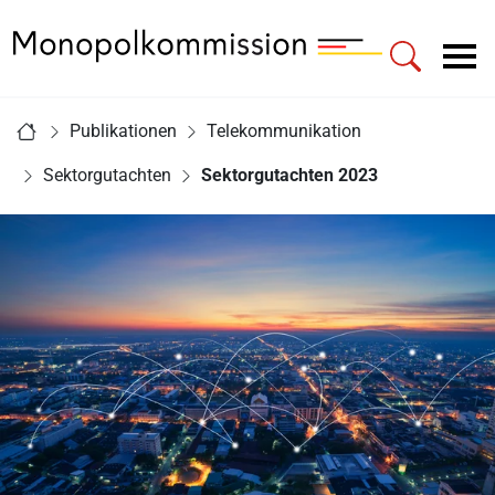
Zur Startseite - Monopolkommission
Hauptnavigation
Sie sind hier:
Publikationen
Telekommunikation
Startseite
Sektorgutachten
Sektorgutachten 2023