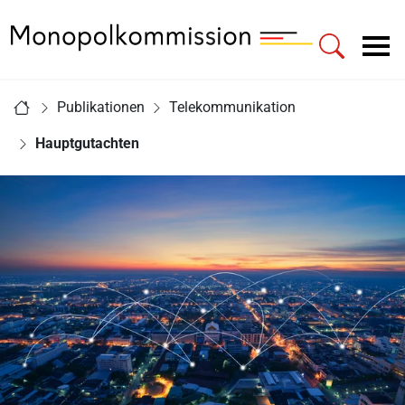
Zur Startseite - Monopolkommission
Hauptnavigation
Sie sind hier:
Publikationen
Telekommunikation
Startseite
Hauptgutachten