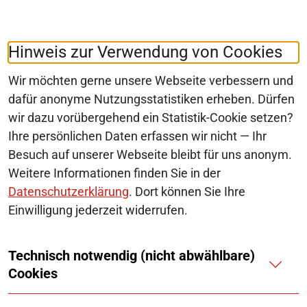
Folgen Sie uns auf:
LinkedIn
Hinweis zur Verwendung von Cookies
Wir möchten gerne unsere Webseite verbessern und
dafür anonyme Nutzungsstatistiken erheben. Dürfen
wir dazu vorübergehend ein Statistik-Cookie setzen?
© 2026 Monopolkommission
Ihre persönlichen Daten erfassen wir nicht — Ihr
SERVICE-NAVIGATION FUSSBEREI
Besuch auf unserer Webseite bleibt für uns anonym.
SITEMAP
Weitere Informationen finden Sie in der
ERKLÄRUNG ZUR BARRIEREFREIHEIT
Datenschutzerklärung
. Dort können Sie Ihre
Einwilligung jederzeit widerrufen.
BARRIERE MELDEN
Technisch notwendig (nicht abwählbare)
IMPRESSUM
Cookies
KONTAKT