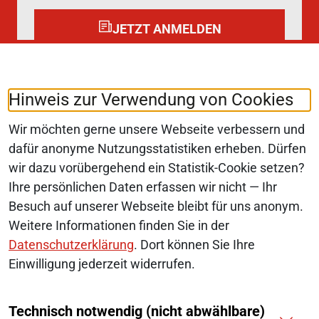
JETZT ANMELDEN
Folgen Sie uns auf:
LinkedIn
Hinweis zur Verwendung von Cookies
Wir möchten gerne unsere Webseite verbessern und
dafür anonyme Nutzungsstatistiken erheben. Dürfen
wir dazu vorübergehend ein Statistik-Cookie setzen?
© 2026 Monopolkommission
Ihre persönlichen Daten erfassen wir nicht — Ihr
SERVICE-NAVIGATION FUSSBEREI
Besuch auf unserer Webseite bleibt für uns anonym.
SITEMAP
Weitere Informationen finden Sie in der
ERKLÄRUNG ZUR BARRIEREFREIHEIT
Datenschutzerklärung
. Dort können Sie Ihre
Einwilligung jederzeit widerrufen.
BARRIERE MELDEN
Technisch notwendig (nicht abwählbare)
IMPRESSUM