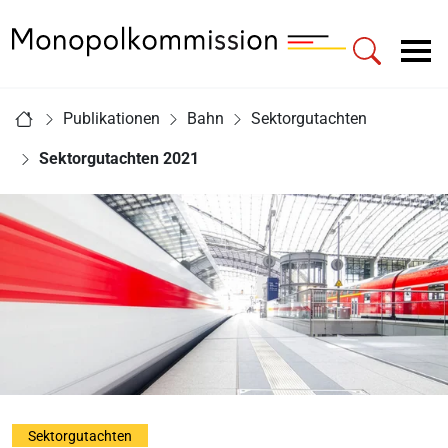
Zur Startseite - Monopolkommission
Hauptnavigation
Sie sind hier:
Publikationen
Bahn
Sektorgutachten
Startseite
Sektorgutachten 2021
Sektorgutachten