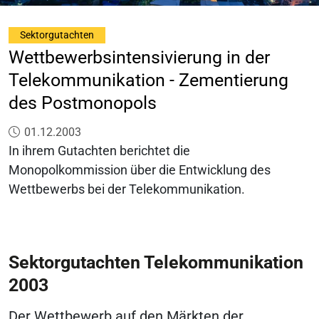
Sektorgutachten
Wettbewerbsintensivierung in der
Telekommunikation - Zementierung
des Postmonopols
Veröffentlicht am:
01.12.2003
In ihrem Gutachten berichtet die
Monopolkommission über die Entwicklung des
Wettbewerbs bei der Telekommunikation.
Sektorgutachten Telekommunikation
2003
Der Wettbewerb auf den Märkten der