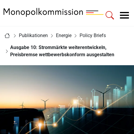
Zur Startseite - Monopolkommission
Hauptnavigation
Sie sind hier:
Publikationen
Energie
Policy Briefs
Startseite
Ausgabe 10: Strommärkte weiterentwickeln,
Preisbremse wettbewerbskonform ausgestalten