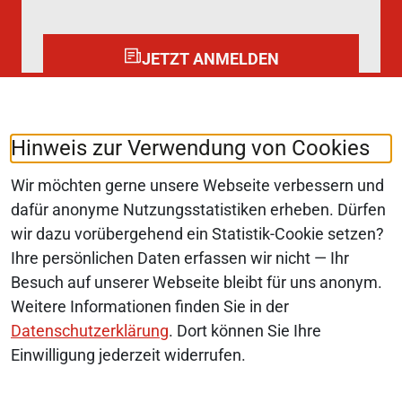
JETZT ANMELDEN
Folgen Sie uns auf:
LinkedIn
Hinweis zur Verwendung von Cookies
Wir möchten gerne unsere Webseite verbessern und
dafür anonyme Nutzungsstatistiken erheben. Dürfen
wir dazu vorübergehend ein Statistik-Cookie setzen?
© 2026 Monopolkommission
Ihre persönlichen Daten erfassen wir nicht — Ihr
SERVICE-NAVIGATION FUSSBEREI
Besuch auf unserer Webseite bleibt für uns anonym.
SITEMAP
Weitere Informationen finden Sie in der
ERKLÄRUNG ZUR BARRIEREFREIHEIT
Datenschutzerklärung
. Dort können Sie Ihre
Einwilligung jederzeit widerrufen.
BARRIERE MELDEN