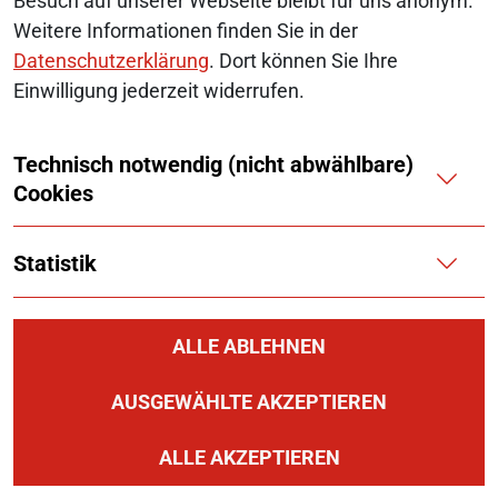
Besuch auf unserer Webseite bleibt für uns anonym.
Weitere Informationen finden Sie in der
ZUM KONTAKT
Datenschutzerklärung
. Dort können Sie Ihre
Einwilligung jederzeit widerrufen.
Technisch notwendig (nicht abwählbare)
Cookies
Statistik
ALLE ABLEHNEN
Aktuelles bei der
Monopolkommission:
AUSGEWÄHLTE AKZEPTIEREN
News4Competition
ALLE AKZEPTIEREN
Abonnieren Sie unseren Newsletter