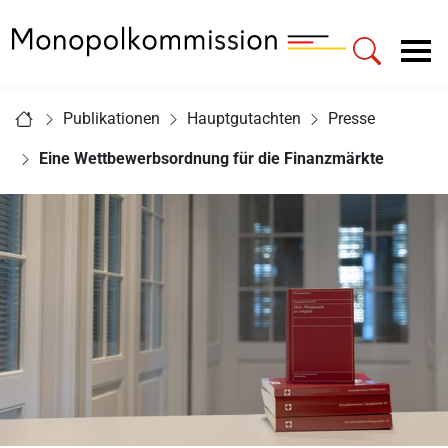
Zur Startseite - Monopolkommission
Hauptnavigation
Sie sind hier:
Publikationen
Hauptgutachten
Presse
Startseite
Eine Wettbewerbsordnung für die Finanzmärkte