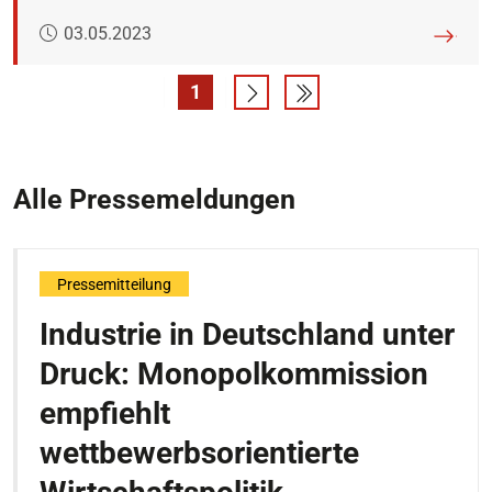
Veröffentlicht am:
03.05.2023
1
Seite
Eine Seite vor
Letzte Suchergebniss
Alle Pressemeldungen
Pressemitteilung
Industrie in Deutschland unter
Druck: Monopolkommission
empfiehlt
wettbewerbsorientierte