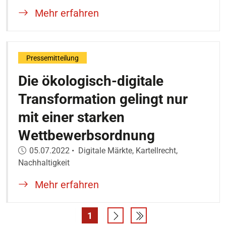
Mehr erfahren
Pressemitteilung
Die ökologisch-digitale
Transformation gelingt nur
mit einer starken
Wettbewerbsordnung
Veröffentlicht am:
05.07.2022
•
Digitale Märkte, Kartellrecht,
Nachhaltigkeit
Mehr erfahren
1
Seite
Eine Seite vor
Letzte Suchergebniss