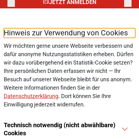
JETZT ANMELDEN
Folgen Sie uns auf:
LinkedIn
Hinweis zur Verwendung von Cookies
Wir möchten gerne unsere Webseite verbessern und
dafür anonyme Nutzungsstatistiken erheben. Dürfen
wir dazu vorübergehend ein Statistik-Cookie setzen?
© 2026 Monopolkommission
Ihre persönlichen Daten erfassen wir nicht — Ihr
SERVICE-NAVIGATION FUSSBEREI
Besuch auf unserer Webseite bleibt für uns anonym.
SITEMAP
Weitere Informationen finden Sie in der
ERKLÄRUNG ZUR BARRIEREFREIHEIT
Datenschutzerklärung
. Dort können Sie Ihre
Einwilligung jederzeit widerrufen.
BARRIERE MELDEN
Technisch notwendig (nicht abwählbare)
IMPRESSUM
Cookies