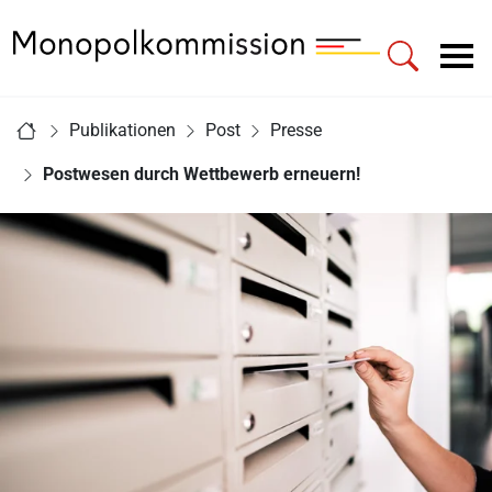
Zur Startseite - Monopolkommission
Hauptnavigation
Sie sind hier:
Publikationen
Post
Presse
Startseite
Postwesen durch Wettbewerb erneuern!