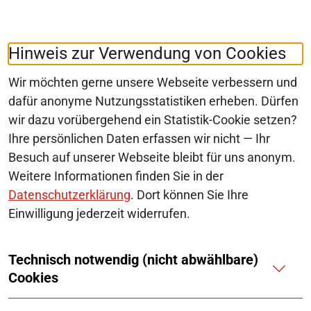
Folgen Sie uns auf:
LinkedIn
Hinweis zur Verwendung von Cookies
Wir möchten gerne unsere Webseite verbessern und
dafür anonyme Nutzungsstatistiken erheben. Dürfen
wir dazu vorübergehend ein Statistik-Cookie setzen?
© 2026 Monopolkommission
Ihre persönlichen Daten erfassen wir nicht — Ihr
SERVICE-NAVIGATION FUSSBEREI
Besuch auf unserer Webseite bleibt für uns anonym.
SITEMAP
Weitere Informationen finden Sie in der
ERKLÄRUNG ZUR BARRIEREFREIHEIT
Datenschutzerklärung
. Dort können Sie Ihre
Einwilligung jederzeit widerrufen.
BARRIERE MELDEN
Technisch notwendig (nicht abwählbare)
IMPRESSUM
Cookies
KONTAKT