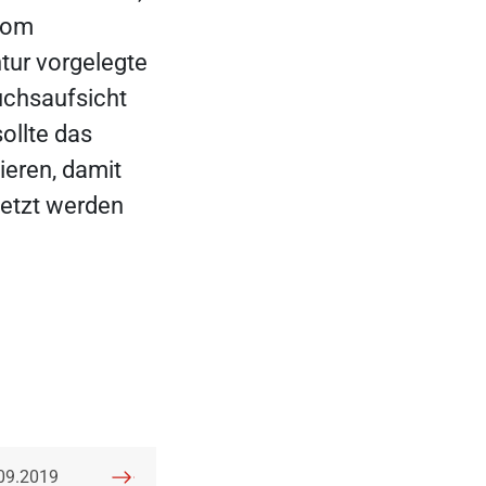
 vom
tur vorgelegte
uchsaufsicht
ollte das
ieren, damit
setzt werden
öffentlicht am:
09.2019