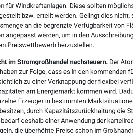
für Windkraftanlagen. Diese sollten möglichst
estellt bzw. erteilt werden. Gelingt dies nicht, s
smenge an die begrenzte Verfügbarkeit von F
 angepasst werden, um in den Ausschreibung
en Preiswettbewerb herzustellen.
icht im Stromgroßhandel nachsteuern.
Der Atom
haben zur Folge, dass es in den kommenden fü
ichtlich zu einer Verknappung der flexibel ver
azitäten am Energiemarkt kommen wird. Dadur
inzelne Erzeuger in bestimmten Marktsituation
besitzen, durch Kapazitätszurückhaltung die S
bedarf deshalb einer Anwendung der kartellre
eln, die überhöhte Preise schon im Großhande