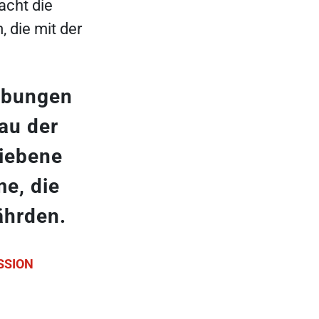
acht die
die mit der
ibungen
au der
riebene
e, die
ährden.
SSION