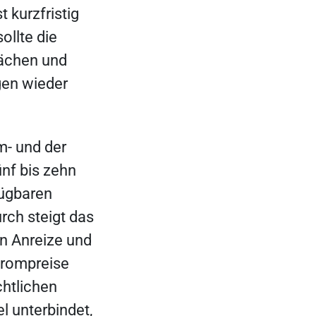
 kurzfristig
ollte die
lächen und
en wieder
- und der
nf bis zehn
fügbaren
ch steigt das
en Anreize und
trompreise
chtlichen
l unterbindet,