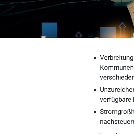
Verbreitung
Kommunen s
verschieden
Unzureiche
verfügbare
Stromgroßha
nachsteuer