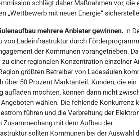
mmission schlägt daher Maßnahmen vor, die 
en „Wettbewerb mit neuer Energie“ sicherstell
äulenaufbau mehrere Anbieter gewinnen.
In D
u von Ladeinfrastruktur durch Förderprogramm
Engagement der Kommunen vorangetrieben. D
 zu einer regionalen Konzentration einzelner An
 Region größten Betreiber von Ladesäulen ko
h über 50 Prozent Marktanteil. Kunden, die ein
ug aufladen möchten, können dann nicht zwisc
 Angeboten wählen. Die fehlende Konkurrenz 
destrom führen und die Verbreitung der Elektrom
m Zusammenhang mit dem Aufbau der
astruktur sollten Kommunen bei der Auswahl d