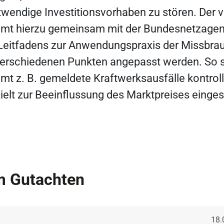
wendige Investitionsvorhaben zu stören. Der
amt hierzu gemeinsam mit der Bundesnetzagen
Leitfadens zur Anwendungspraxis der Missbra
 verschiedenen Punkten angepasst werden. So s
mt z. B. gemeldete Kraftwerksausfälle kontroll
zielt zur Beeinflussung des Marktpreises einge
m Gutachten
Ver
18.