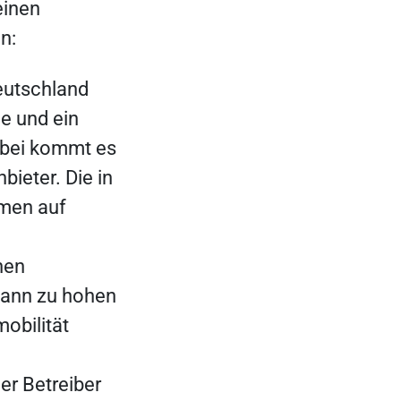
einen
en:
eutschland
e und ein
abei kommt es
bieter. Die in
mmen auf
hen
kann zu hohen
obilität
er Betreiber