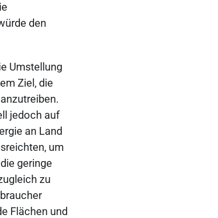
ie
 würde den
ie Umstellung
em Ziel, die
 anzutreiben.
ll jedoch auf
ergie an Land
usreichten, um
die geringe
zugleich zu
rbraucher
nde Flächen und