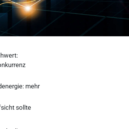
chwert:
onkurrenz
denergie: mehr
icht sollte