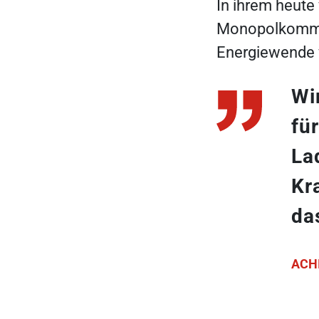
In ihrem heute
Monopolkommis
Energiewende 
Wi
fü
La
Kr
da
ACH