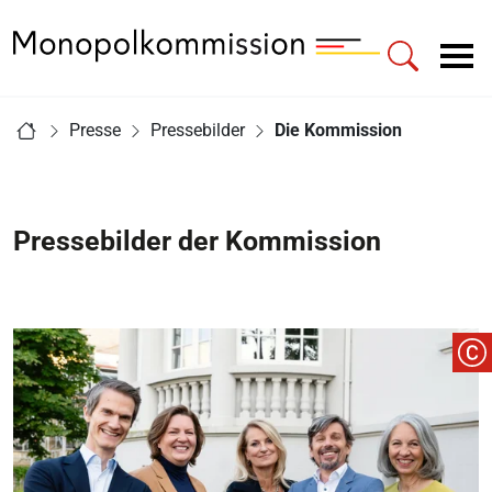
Zur Startseite - Monopolkommission
Hauptnavigation
Sie sind hier:
Presse
Pressebilder
Die Kommission
Startseite
Pressebilder der Kommission
C