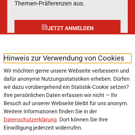
Themen-Präferenzen aus.
JETZT ANMELDEN
Folgen Sie uns auf:
LinkedIn
Hinweis zur Verwendung von Cookies
Wir möchten gerne unsere Webseite verbessern und
dafür anonyme Nutzungsstatistiken erheben. Dürfen
wir dazu vorübergehend ein Statistik-Cookie setzen?
© 2026 Monopolkommission
Ihre persönlichen Daten erfassen wir nicht — Ihr
SERVICE-NAVIGATION FUSSBEREI
Besuch auf unserer Webseite bleibt für uns anonym.
SITEMAP
Weitere Informationen finden Sie in der
ERKLÄRUNG ZUR BARRIEREFREIHEIT
Datenschutzerklärung
. Dort können Sie Ihre
Einwilligung jederzeit widerrufen.
BARRIERE MELDEN