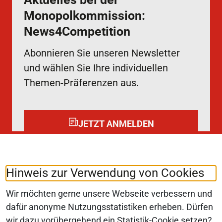
Monopolkommission:
News4Competition
Abonnieren Sie unseren Newsletter
und wählen Sie Ihre individuellen
Themen-Präferenzen aus.
JETZT ANMELDEN
Folgen Sie uns auf:
LinkedIn
Hinweis zur Verwendung von Cookies
Wir möchten gerne unsere Webseite verbessern und
dafür anonyme Nutzungsstatistiken erheben. Dürfen
wir dazu vorübergehend ein Statistik-Cookie setzen?
© 2026 Monopolkommission