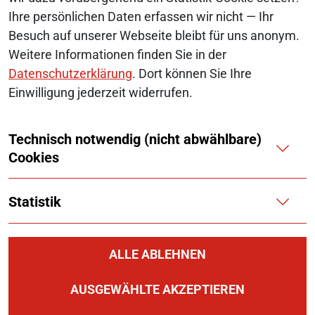
Ihre persönlichen Daten erfassen wir nicht — Ihr
SERVICE-NAVIGATION FUSSBEREI
Besuch auf unserer Webseite bleibt für uns anonym.
SITEMAP
Weitere Informationen finden Sie in der
ERKLÄRUNG ZUR BARRIEREFREIHEIT
Datenschutzerklärung
. Dort können Sie Ihre
Einwilligung jederzeit widerrufen.
BARRIERE MELDEN
Technisch notwendig (nicht abwählbare)
IMPRESSUM
Cookies
KONTAKT
Statistik
DATENSCHUTZ
COOKIES
ALLE ABLEHNEN
AUSGEWÄHLTE AKZEPTIEREN