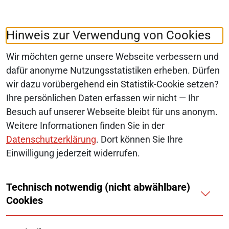
Folgen Sie uns auf:
LinkedIn
Hinweis zur Verwendung von Cookies
Wir möchten gerne unsere Webseite verbessern und
dafür anonyme Nutzungsstatistiken erheben. Dürfen
wir dazu vorübergehend ein Statistik-Cookie setzen?
© 2026 Monopolkommission
Ihre persönlichen Daten erfassen wir nicht — Ihr
SERVICE-NAVIGATION FUSSBEREI
Besuch auf unserer Webseite bleibt für uns anonym.
SITEMAP
Weitere Informationen finden Sie in der
ERKLÄRUNG ZUR BARRIEREFREIHEIT
Datenschutzerklärung
. Dort können Sie Ihre
Einwilligung jederzeit widerrufen.
BARRIERE MELDEN
Technisch notwendig (nicht abwählbare)
IMPRESSUM
Cookies
KONTAKT