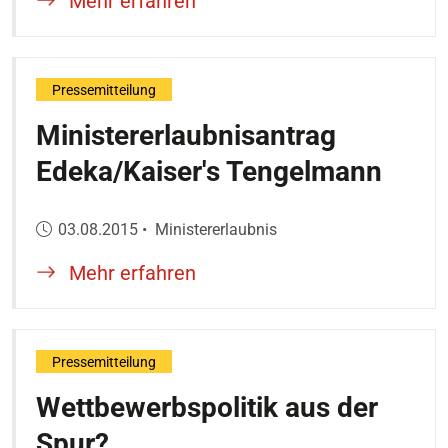
Mehr erfahren
Pressemitteilung
Ministererlaubnisantrag
Edeka/Kaiser's Tengelmann
Veröffentlicht am:
03.08.2015
•
Ministererlaubnis
Mehr erfahren
Pressemitteilung
Wettbewerbspolitik aus der
Spur?