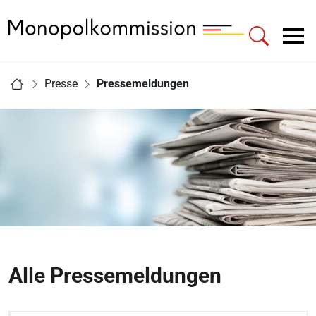
Zur Startseite - Monopolkommission
Hauptnavigation
Sie sind hier:
Presse
Pressemeldungen
Startseite
Alle Pressemeldungen