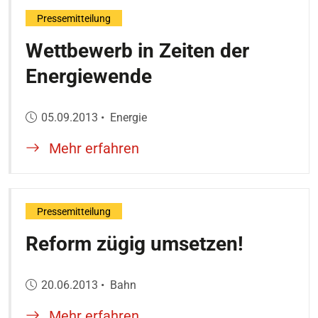
Pressemitteilung
Wettbewerb in Zeiten der
Energiewende
Veröffentlicht am:
05.09.2013
•
Energie
Mehr erfahren
Pressemitteilung
Reform zügig umsetzen!
Veröffentlicht am:
20.06.2013
•
Bahn
Mehr erfahren