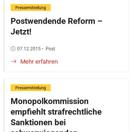
Pressemitteilung
Postwendende Reform –
Jetzt!
Veröffentlicht am:
07.12.2015
•
Post
Mehr erfahren
Pressemitteilung
Monopolkommission
empfiehlt strafrechtliche
Sanktionen bei