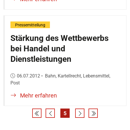
Pressemitteilung
Stärkung des Wettbewerbs
bei Handel und
Dienstleistungen
Veröffentlicht am:
06.07.2012
•
Bahn, Kartellrecht, Lebensmittel,
Post
Mehr erfahren
5
Erste Suchergebnisseite
Eine Seite zurück
Seite
Eine Seite vor
Letzte Sucherg