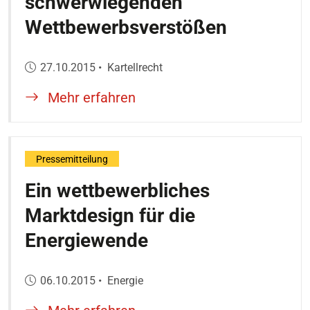
schwerwiegenden
Wettbewerbsverstößen
Veröffentlicht am:
27.10.2015
•
Kartellrecht
Mehr erfahren
Pressemitteilung
Ein wettbewerbliches
Marktdesign für die
Energiewende
Veröffentlicht am:
06.10.2015
•
Energie